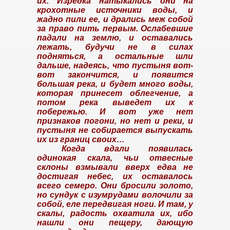
их. Изредка натыкались они на
крохотные источники воды, и
жадно пили ее, и дрались меж собой
за право пить первым. Ослабевшие
падали на землю, и оставались
лежать, будучи не в силах
подняться, а остальные шли
дальше, надеясь, что пустыня вот-
вот закончится, и появится
большая река, и будет много воды,
которая принесет облегчение, а
потом река выведет их к
побережью. И вот уже нет
признаков погони, но нет и реки, и
пустыня не собирается выпускать
их из границ своих…
Когда вдали появилась
одинокая скала, чьи отвесные
склоны взмывали вверх едва не
достигая небес, их оставалось
всего семеро. Они бросили золото,
но сундук с изумрудами волочили за
собой, еле передвигая ноги. И там, у
скалы, радость охватила их, ибо
нашли они пещеру, дающую