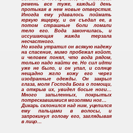
ремень все туже, каждый день
протыкая в нем новые отверстия.
Иногда ему удавалось поймать
юркую ящерку, и он съедал ее, а
потом страшные боли ломали
тело его. Вода закончилась, и
иссушающая жажда терзала
несчастного.
Но когда утратил он всякую надежу
на спасение, мимо пробежал койот,
и человек понял, что вода рядом,
только надо найти ее. Но сил идти
уже не было, и он упал, и солнце
нещадно жгло кожу его через
изодранные одежды. Он закрыл
глаза, моля Господа Бога о помощи,
а открыв их, увидел босые ноги…
Много запыленных, покрытых
потрескавшимися мозолями ног…
Дикарь склонился над ним, уцепился
ему пальцами в волосы, и
запрокинул голову его, заглядывая
в лицо…