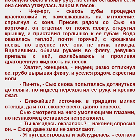
она снова уткнулась лицом в песок.
- Ч-че-ерт, - сквозь зубы процедил
краснокожий и, замешкавшись на мгновение,
спрыгнул с коня. Присев рядом со Сью на
корточки, он отцепил от пояса флягу, открутил
крышку, и приставил горлышко к ее губам. Вода
оказалась теплой, почти горячей, с крошками
песка, но вкуснее нее она не пила никогда.
Вцепившись обеими руками во флягу, девушка
припала к ней, захлебываясь и проливая
драгоценную жидкость на песок.
- Хватит, женщина, - индеец резко отпихнул
ее, грубо вырывая флягу, и уселся рядом, скрестив
ноги.
- Пи-ить, - Сью снова попыталась дотянуться
до фляги, но индеец перехватил ее руку, и крепко
сжал.
- Ближайший источник в тридцати милях
отсюда, да и тот, скорее всего, давно пересох.
Сью смотрела на него умоляющими глазами,
но незнакомец оставался непреклонен.
– Ты как здесь оказалась? – наконец спросил
он. – Сюда даже змеи не заползают.
- Я путешествовала и заблудилась, - солгала