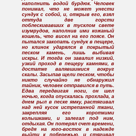
наполнить водой бурдюк. Человек
понимал, что не может унести
сундук с собой, и, открыв его, взял
оттуда две горсти
поблескивавших в тусклом свете
изумрудов, наполнив ими кожаный
кошель, что висел на его поясе. Он
пытался закопать сундук в пещере,
но клинок ударялся в покрытый
песком камень, лишь выбивая
искры. И тогда он завалил низкий,
узкий проход в пещеру камнями, в
достатке валявшимися вокруг
скалы. Засыпав щели песком, чтобы
никто случайно не обнаружил
тайник, человек отправился в путь.
Едва передвигая ноги, он шел
ночью, когда опускалась прохлада, а
днем рыл в песке ямку, растягивал
над ней кусок истрепанной ткани,
закрепляя его короткими
колышками, и залегал под ним,
отдыхая. Он потерял счет времени,
бредя на юго-восток в надежде
выйти к побережью, и стягивал