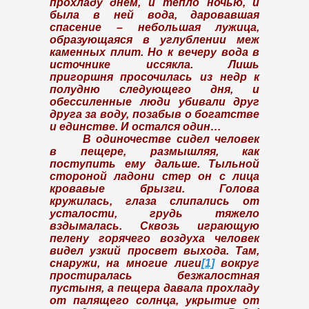
прохладу днем, и тепло ночью, и
была в ней вода, даровавшая
спасение – небольшая лужица,
образующаяся в углублении меж
каменных плит. Но к вечеру вода в
источнике иссякла. Лишь
пригоршня просочилась из недр к
полудню следующего дня, и
обессиленные люди убивали друг
друга за воду, позабыв о богатстве
и единстве. И остался один…
В одиночестве сидел человек
в пещере, размышляя, как
поступить ему дальше. Тыльной
стороной ладони стер он с лица
кровавые брызги. Голова
кружилась, глаза слипались от
усталости, грудь тяжело
вздымалась. Сквозь играющую
пелену горячего воздуха человек
видел узкий просвет выхода. Там,
снаружи, на многие лиги
[1]
вокруг
простиралась безжалостная
пустыня, а пещера давала прохладу
от палящего солнца, укрытие от