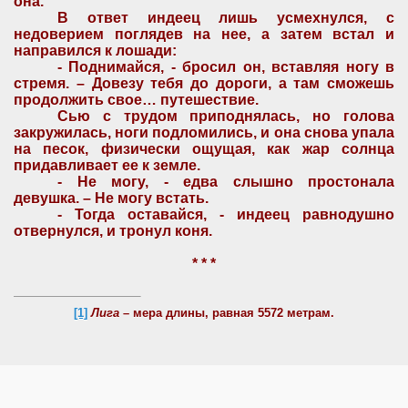
она.
В ответ индеец лишь усмехнулся, с
недоверием поглядев на нее, а затем встал и
направился к лошади:
- Поднимайся, - бросил он, вставляя ногу в
стремя. – Довезу тебя до дороги, а там сможешь
продолжить свое… путешествие.
Сью с трудом приподнялась, но голова
закружилась, ноги подломились, и она снова упала
на песок, физически ощущая, как жар солнца
придавливает ее к земле.
- Не могу, - едва слышно простонала
девушка. – Не могу встать.
- Тогда оставайся, - индеец равнодушно
отвернулся, и тронул коня.
* * *
[1]
Лига
– мера длины, равная 5572 метрам.