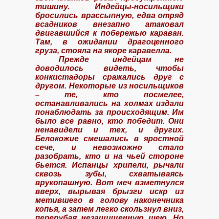
тишину. Индейцы-носильщики
бросились врассыпную, едва отряд
всадников внезапно атаковал
двигавшийся к побережью караван.
здание)
Там, в ожидании драгоценного
груза, стояла на якоре каравелла.
Прежде индейцам не
доводилось видеть, чтобы
конкистадоры сражались друг с
другом. Некоторые из носильщиков
– те, кто посмелее,
останавливались на холмах издали
кой крепости
понаблюдать за происходящим. Им
было все равно, кто победит. Они
ненавидели и тех, и других.
Белокожие смешались в яростной
сече, и невозможно стало
разобрать, кто и на чьей стороне
бьется. Испанцы хрипели, рычали
сквозь зубы, схватываясь
врукопашную. Вот меч взметнулся
I
вверх, вырывая брызги искр из
метившего в голову наконечника
рад XXII века
копья, а затем легко скользнул вниз,
перерубая незащищенную шею. Но