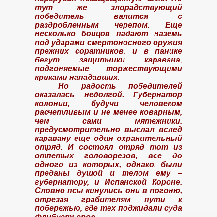
тут же злорадствующий
ою
победитель валится с
раздробленным черепом. Еще
несколько бойцов падают наземь
под ударами смертоносного оружия
ие Дикого Запад
прежних соратников, и в панике
бегут защитники каравана,
подгоняемые торжествующими
ого Запада
криками нападавших.
Но радость победителей
 Запада от А до Z
оказалась недолгой. Губернатор
колонии, будучи человеком
ебная магия инде
расчетливым и не менее коварным,
чем сами мятежники,
предусмотрительно выслал вслед
каравану еще один охранительный
отряд. И состоял отряд тот из
апада. Кольт урав
отпетых головорезов, все до
одного из которых, однако, были
преданы душой и телом ему –
губернатору, и Испанской Короне.
Словно псы кинулись они в погоню,
магия индейцев Дикого Запада
отрезая грабителям пути к
побережью, где тех поджидали суда
флибустьеров.