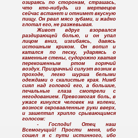
озираясь по сторонам, страшась,
что кто-нибудь из мертвецов
сейчас встанет и отнимет вкусную
пищу. Он рвал мясо зубами, и жадно
глотал его, не разжевывая.
Живот вдруг взорвался
раздирающей болью, и он упал
лицом вниз, изгибаясь, давясь
истошным криком. Он вопил и
катался по песку, ударяясь о
каменные стены, судорожно хватая
перекошенным ртом горячий
воздух. Призрачный силуэт возник в
проходе, легко шурша белыми
одеждами о скалистые края. Нимб
сиял над головой его, а большие,
печальные глаза смотрели с
негодованием. Превозмогая боль, в
ужасе кинулся человек на колени,
вознося окровавленные руки вверх,
и зашептал хрипло срывающимся
голосо
м:
- Господи! Отец наш
Всемогущий! Прости меня, ибо
сошел я с пути истинного, ибо