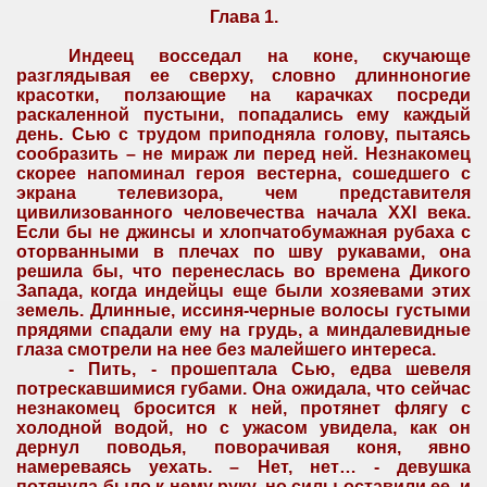
Глава 1.
Индеец восседал на коне, скучающе
разглядывая ее сверху, словно длинноногие
красотки, ползающие на карачках посреди
раскаленной пустыни, попадались ему каждый
день. Сью с трудом приподняла голову, пытаясь
сообразить – не мираж ли перед ней. Незнакомец
скорее напоминал героя вестерна, сошедшего с
экрана телевизора, чем представителя
цивилизованного человечества начала
XXI
века.
Если бы не джинсы и хлопчатобумажная рубаха с
оторванными в плечах по шву рукавами, она
решила бы, что перенеслась во времена Дикого
Запада, когда индейцы еще были хозяевами этих
земель. Длинные, иссиня-черные волосы густыми
прядями спадали ему на грудь, а миндалевидные
глаза смотрели на нее без малейшего интереса.
- Пить, - прошептала Сью, едва шевеля
потрескавшимися губами. Она ожидала, что сейчас
незнакомец бросится к ней, протянет флягу с
холодной водой, но с ужасом увидела, как он
дернул поводья, поворачивая коня, явно
намереваясь уехать. – Нет, нет… - девушка
потянула было к нему руку, но силы оставили ее, и