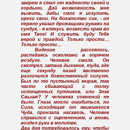
зверем я стал от жадности своей и
гордыни. Дай возможность мне
выжить, дабы смог я искупить
грехи свои. На богатство сие, - он
нервно указал дрожащими руками на
сундук, - я клянусь возвести храм во
имя Твое! И служить буду Тебе
верой и правдой. Только прости…
Только прости…
Видение рассеялось,
распадаясь осколками в горячем
воздухе. Человек смолк. Он
смотрел, затаив дыхание, туда, где
еще секунду назад явственно
различался божественный силуэт.
Был ли то пустынный мираж, так
часто сбивающий с толку
истощенных путников, или Знак
Свыше? У человека сомнений не
было. Глаза могли ошибиться, но
Сила, исходящая от явившегося
Чуда, пронзала насквозь. Человек
справился с оцепенением, и вновь
воздел руки в молитве.
Два дня потребовалось ему, чтобы