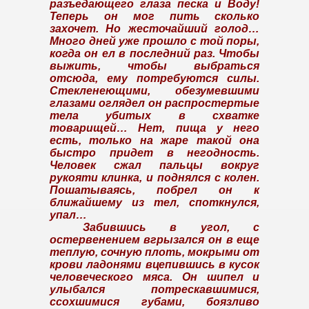
разъедающего глаза песка и Воду!
Теперь он мог пить сколько
захочет. Но жесточайший голод…
Много дней уже прошло с той поры,
когда он ел в последний раз. Чтобы
выжить, чтобы выбраться
отсюда, ему потребуются силы.
Стекленеющими, обезумевшими
глазами оглядел он распростертые
тела убитых в схватке
товарищей… Нет, пища у него
есть, только на жаре такой она
быстро придет в негодность.
Человек сжал пальцы вокруг
рукояти клинка, и поднялся с колен.
Пошатываясь, побрел он к
ближайшему из тел, споткнулся,
упал…
Забившись в угол, с
остервенением вгрызался он в еще
теплую, сочную плоть, мокрыми от
крови ладонями вцепившись в кусок
человеческого мяса. Он шипел и
улыбался потрескавшимися,
ссохшимися губами, боязливо