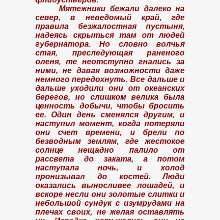
Мятежники бежали далеко на
север, в неведомый край, где
правила безжалостная пустыня,
надеясь скрыться там от людей
губернатора. Но словно волчья
стая, преследующая раненого
оленя, те неотступно гнались за
ними, не давая возможности даже
немного передохнуть. Все дальше и
дальше уходили они от океанских
берегов, но слишком велика была
ценность добычи, чтобы бросить
ее. Один день сменялся другим, и
наступил момент, когда потеряли
они счет времени, и брели по
безводным землям, где жестокое
солнце нещадно палило от
рассвета до заката, а потом
наступала ночь, и холод
пронизывал до костей. Люди
оказались выносливее лошадей, и
вскоре несли они золотые слитки и
небольшой сундук с изумрудами на
плечах своих, не желая оставлять